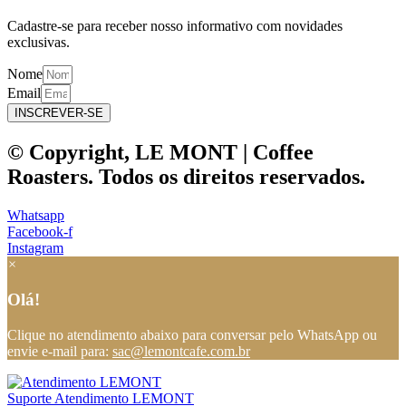
Cadastre-se para receber nosso informativo com novidades
exclusivas.
Nome
Email
INSCREVER-SE
© Copyright, LE MONT | Coffee
Roasters. Todos os direitos reservados.
Whatsapp
Facebook-f
Instagram
×
Olá!
Clique no atendimento abaixo para conversar pelo WhatsApp ou
envie e-mail para:
sac@lemontcafe.com.br
Suporte
Atendimento LEMONT